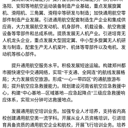
洛阳、安阳等地航空运动装备制造产业基础，重点发展旋翼
机、滑翔机、三角翼、滑翔伞等研发与制造；加快通用航空零
部件制造产业发展。引进通用航空配套制造生产企业和集成供
应商，大力发展航空发动机、机身部件、机载设备、航空救援
设备等零部件和总成系统。提质发展无人机产业。引进培育无
人机龙头企业，重点发展大型固定翼、中小型多旋翼无人机研
发与制造，配套生产无人机桨叶、机体等零部件以及电机、发
动机等核心部件。
提升通用航空服务水平。积极发展短途运输。构建郑州都
市圈快速空中交通网络，实现“干支通、全网连”的航线发展格
局；大力发展低空旅游。形成“一心一带四区”的通航旅游布
局；提升航空应急救援能力。规划建设河南省航空应急救援中
心，构建“中心基地—区域基地—应急起降点”三级应急救援响
应体系，实现30分钟可达救援地点。
发展通用航空培训业务。加强专业人才培养，支持省内高
校创建通用航空类一流学科。开展从业人员资格培训，引进培
育具备资质的通用航空企业和航校，开展飞行培训业务。培养