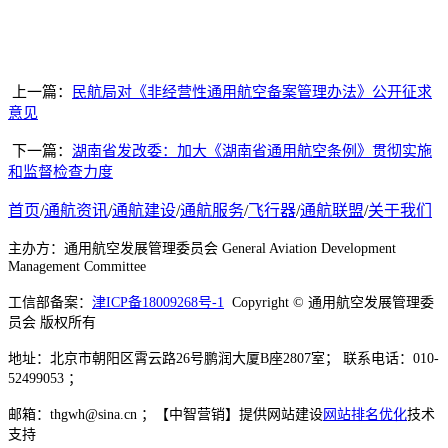
上一篇：
民航局对《非经营性通用航空备案管理办法》公开征求
意见
下一篇：
湖南省发改委：加大《湖南省通用航空条例》贯彻实施
和监督检查力度
首页
/
通航资讯
/
通航建设
/
通航服务
/
飞行器
/
通航联盟
/
关于我们
主办方：通用航空发展管理委员会 General Aviation Development
Management Committee
工信部备案：
津ICP备18009268号-1
Copyright © 通用航空发展管理委
员会 版权所有
地址：北京市朝阳区霄云路26号鹏润大厦B座2807室； 联系电话：010-
52499053 ；
邮箱：thgwh@sina.cn ；【中智营销】提供网站建设
网站排名优化
技术
支持