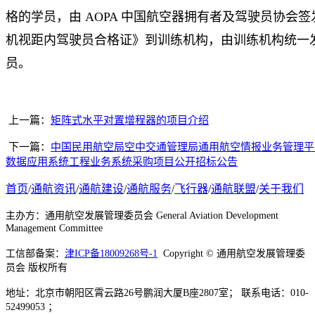
格的学员，由 AOPA 中国航空器拥有者及驾驶员协会
机视距内驾驶员合格证》到训练机构，由训练机构统一
员。
上一篇：
矩阵式水平对置增程器的项目介绍
下一篇：
中国民用航空局空中交通管理局通用航空情报业务管理平
数据应用系统工程业务系统采购项目公开招标公告
首页
/
通航资讯
/
通航建设
/
通航服务
/
飞行器
/
通航联盟
/
关于我们
主办方：通用航空发展管理委员会 General Aviation Development
Management Committee
工信部备案：
津ICP备18009268号-1
Copyright © 通用航空发展管理委
员会 版权所有
地址：北京市朝阳区霄云路26号鹏润大厦B座2807室； 联系电话：010-
52499053 ；